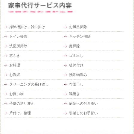
掃除機掛け、雑巾掛け
お風呂掃除
トイレ掃除
キッチン掃除
洗面所掃除
庭掃除
窓ふき
ゴミ出し
お料理
後片付け
お洗濯
洗濯物畳み
クリーニングの受け渡し
布団干し
お買い物
靴磨き
子供の送り迎え
病院への付き添い
片付け、整理
引越しのお手伝い